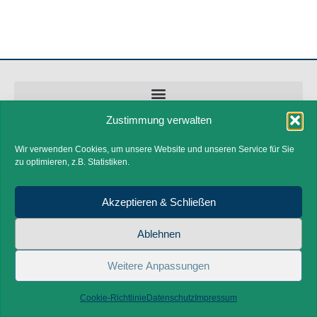
Zustimmung verwalten
Impressum
Wir verwenden Cookies, um unsere Website und unseren Service für Sie
Datenschutz
zu optimieren, z.B. Statistiken.
Akzeptieren & Schließen
0821 / 567 33 9 44
Ablehnen
mail@bautrockner-augsburg.com
Weitere Anpassungen
Ein Partner im Verbund von WIRmachenTROCKEN
Cookie-Richtlinie
Datenschutz
Impressum