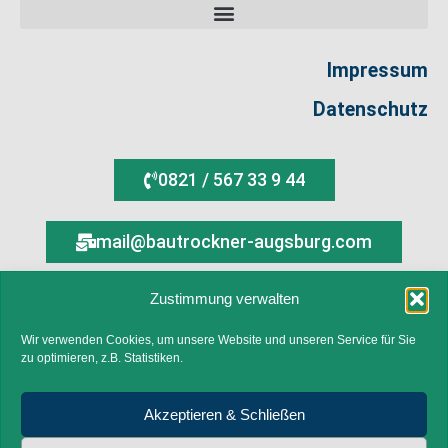
Impressum
Datenschutz
0821 / 567 33 9 44
mail@bautrockner-augsburg.com
Zustimmung verwalten
Ein Partner im Verbund von WIRmachenTROCKEN
Wir verwenden Cookies, um unsere Website und unseren Service für Sie
Copyright 2026 © by Bautrockner-Verleih Augsburg
zu optimieren, z.B. Statistiken.
Content-Version: 3.0.0
Akzeptieren & Schließen
Lumentree-Portal - Hilfe für Lumentree und Trucki