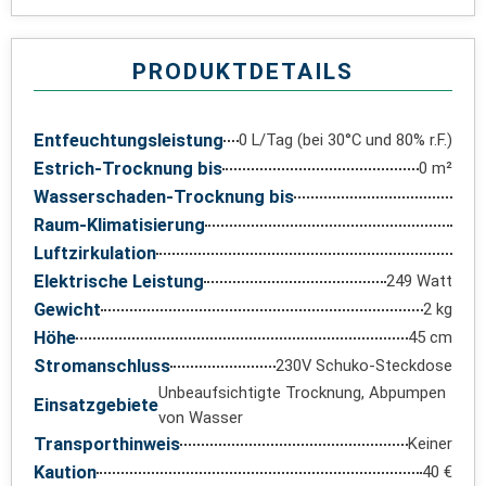
PRODUKTDETAILS
Entfeuchtungsleistung
0 L/Tag (bei 30°C und 80% r.F.)
Estrich-Trocknung bis
0 m²
Wasserschaden-Trocknung bis
Raum-Klimatisierung
Luftzirkulation
Elektrische Leistung
249 Watt
Gewicht
2 kg
Höhe
45 cm
Stromanschluss
230V Schuko-Steckdose
Unbeaufsichtigte Trocknung, Abpumpen
Einsatzgebiete
von Wasser
Transporthinweis
Keiner
Kaution
40 €