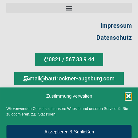
Impressum
Datenschutz
0821 / 567 33 9 44
mail@bautrockner-augsburg.com
Zustimmung verwalten
Ein Partner im Verbund von WIRmachenTROCKEN
Wir verwenden Cookies, um unsere Website und unseren Service für Sie
Copyright 2026 © by Bautrockner-Verleih Augsburg
zu optimieren, z.B. Statistiken.
Content-Version: 3.0.0
Akzeptieren & Schließen
Lumentree-Portal - Hilfe für Lumentree und Trucki