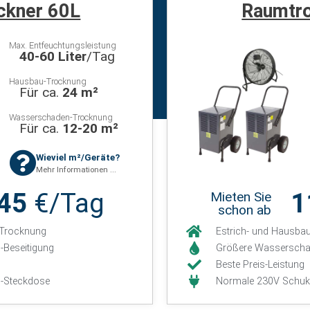
ckner 60L
Raumtro
Max. Entfeuchtungsleistung
40-60 Liter
/Tag
Hausbau-Trocknung
Für ca.
24 m²
Wasserschaden-Trocknung
Für ca.
12-20 m²
Wieviel m²/Geräte?
Mehr Informationen ...
,45
€/Tag
1
Mieten Sie
schon ab
-Trocknung
Estrich- und Hausba
-Beseitigung
Größere Wasserscha
Beste Preis-Leistung
-Steckdose
Normale 230V Schuk