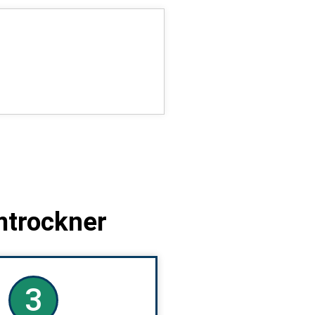
mtrockner
3