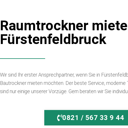
e
n
Raumtrockner miete
Fürstenfeldbruck
Wir sind Ihr erster Ansprechpartner, wenn Sie in Fürstenfe
Bautrockner mieten möchten. Der beste Service, moderne T
sind nur einige unserer Vorzüge. Gern beraten wir Sie individ
0821 / 567 33 9 44