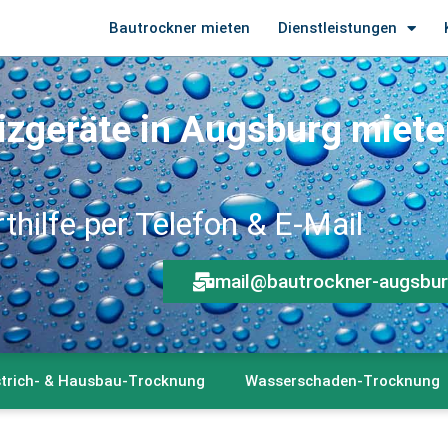
Bautrockner mieten
Dienstleistungen
izgeräte in Augsburg miete
thilfe per Telefon & E-Mail
mail@bautrockner-augsbu
strich- & Hausbau-Trocknung
Wasserschaden-Trocknung