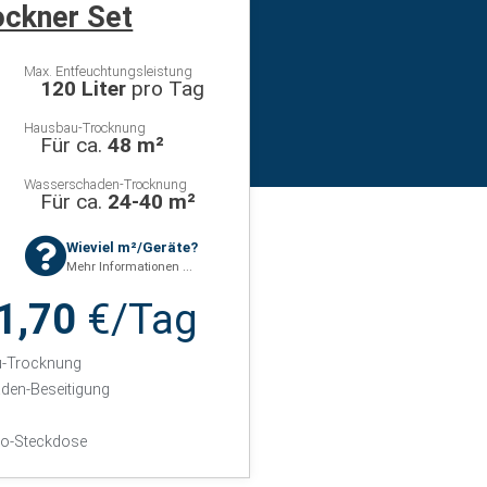
ckner Set
Max. Entfeuchtungsleistung
120 Liter
pro Tag
Hausbau-Trocknung
Für ca.
48 m²
Wasserschaden-Trocknung
Für ca.
24-40 m²
Wieviel m²/Geräte?
Mehr Informationen ...
1,70
€/Tag
u-Trocknung
den-Beseitigung
o-Steckdose