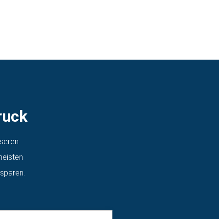
ruck
nseren
meisten
 sparen.